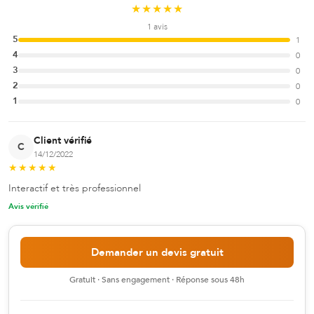
★
★
★
★
★
1
avis
5
1
4
0
3
0
2
0
1
0
Client vérifié
C
14/12/2022
★
★
★
★
★
Interactif et très professionnel
Avis vérifié
Demander un devis gratuit
Gratuit · Sans engagement · Réponse sous 48h