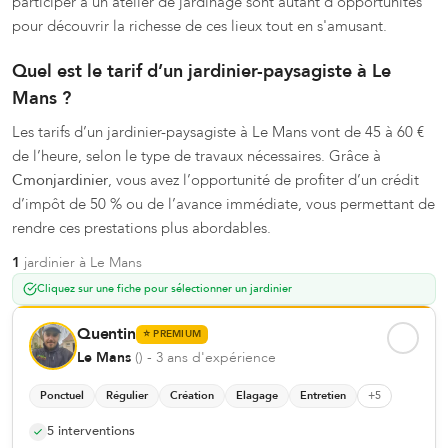
participer à un atelier de jardinage sont autant d'opportunités
pour découvrir la richesse de ces lieux tout en s'amusant.
Quel est le tarif d’un jardinier-paysagiste à Le
Mans ?
Les tarifs d’un jardinier-paysagiste à Le Mans vont de 45 à 60 €
de l’heure, selon le type de travaux nécessaires. Grâce à
Cmonjardinier
, vous avez l’opportunité de profiter d’un crédit
d’impôt de 50 % ou de l’avance immédiate, vous permettant de
rendre ces prestations plus abordables.
1
jardinier
à
Le Mans
Cliquez sur une fiche pour sélectionner un jardinier
Quentin
⭐
PREMIUM
Le Mans
(
)
- 3 ans d'expérience
Ponctuel
Régulier
Création
Elagage
Entretien
+
5
5
interventions