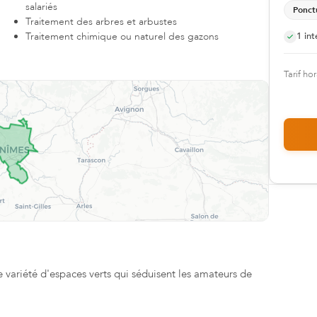
salariés
Ponct
Traitement des arbres et arbustes
Traitement chimique ou naturel des gazons
1
int
Tarif hor
sez vos Options
s paramètres de confidentialité, en garantissant la con
 variété d'espaces verts qui séduisent les amateurs de
est pas seulement connue pour ses monuments romains, mais
rcer. Les Nîmois et les visiteurs peuvent profiter de ces