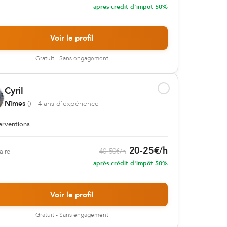
après crédit d'impôt 50%
Voir le profil
Gratuit - Sans engagement
Cyril
Nîmes
(
)
- 4 ans d'expérience
erventions
20
-
25
€
/h
40
-
50
€
/h
aire
après crédit d'impôt 50%
Voir le profil
Gratuit - Sans engagement