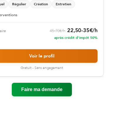
uel
Régulier
Création
Entretien
erventions
22,50
-
35
€
/h
45
-
70
€
/h
aire
après crédit d'impôt 50%
Voir le profil
Gratuit - Sans engagement
Faire ma demande
formité avec les réglementations. Personnalisez vos préf