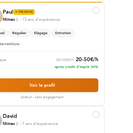
Paul
⭐
PREMIUM
Nîmes
(
)
- 13 ans d'expérience
uel
Régulier
Elagage
Entretien
terventions
20
-
50
€
/h
40
-
100
€
/h
aire
après crédit d'impôt 50%
Voir le profil
Gratuit - Sans engagement
David
Nîmes
(
)
- 7 ans d'expérience