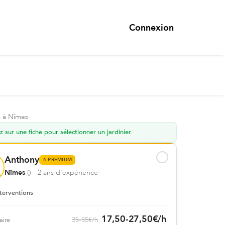
Connexion
s
à
Nîmes
z sur une fiche pour sélectionner un jardinier
Anthony
⭐
PREMIUM
Nîmes
(
)
- 2 ans d'expérience
terventions
17,50
-
27,50
€
/h
35
-
55
€
/h
aire