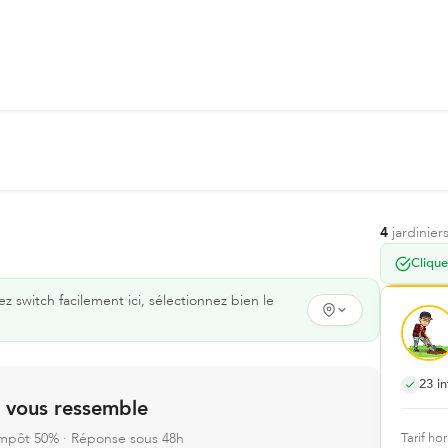
4
jardinier
Clique
switch facilement ici, sélectionnez bien le
23
in
i vous ressemble
'impôt 50% · Réponse sous 48h
Tarif hor