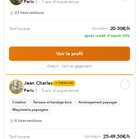
Paris
(
)
- 1 ans d'expérience
23
interventions
20
-
30
€
/h
40
-
60
€
/h
Tarif horaire
après crédit d'impôt 50%
Voir le profil
Gratuit - Sans engagement
Jean Charles
⭐
PREMIUM
Paris
(
)
- 5 ans d'expérience
Création
Terrasse et bardage bois
Aménagement paysager
Maçonnerie paysagère
4
interventions
25
-
49,50
€
/h
50
-
99
€
/h
Tarif horaire