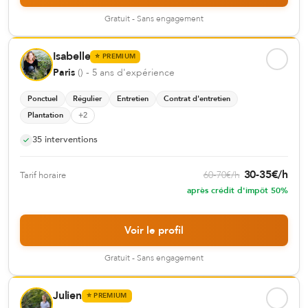
Gratuit - Sans engagement
Isabelle
⭐
PREMIUM
Paris
(
)
- 5 ans d'expérience
Ponctuel
Régulier
Entretien
Contrat d'entretien
Plantation
+
2
35
interventions
30
-
35
€
/h
60
-
70
€
/h
Tarif horaire
après crédit d'impôt 50%
Voir le profil
Gratuit - Sans engagement
Julien
⭐
PREMIUM