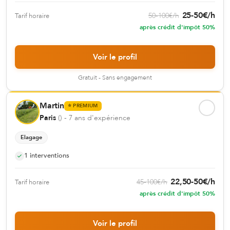
25
-
50
€
/h
50
-
100
€
/h
Tarif horaire
après crédit d'impôt 50%
Voir le profil
Gratuit - Sans engagement
Martin
⭐
PREMIUM
Paris
(
)
- 7 ans d'expérience
Elagage
1
interventions
22,50
-
50
€
/h
45
-
100
€
/h
Tarif horaire
après crédit d'impôt 50%
Voir le profil