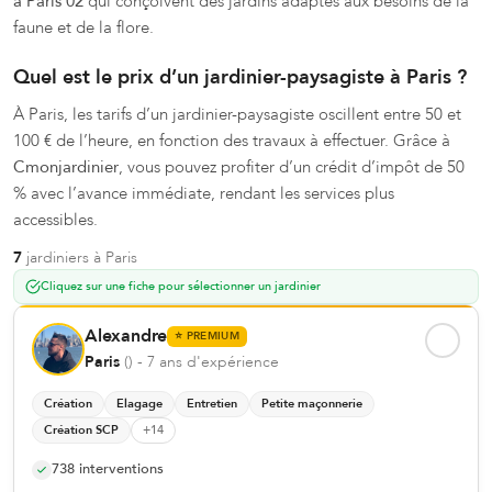
à Paris 02
qui conçoivent des jardins adaptés aux besoins de la
faune et de la flore.
Quel est le prix d’un jardinier-paysagiste à Paris ?
À Paris, les tarifs d’un jardinier-paysagiste oscillent entre 50 et
100 € de l’heure, en fonction des travaux à effectuer. Grâce à
Cmonjardinier
, vous pouvez profiter d’un crédit d’impôt de 50
% avec l’avance immédiate, rendant les services plus
accessibles.
7
jardinier
s
à
Paris
Cliquez sur une fiche pour sélectionner un jardinier
Alexandre
⭐
PREMIUM
Paris
(
)
- 7 ans d'expérience
Création
Elagage
Entretien
Petite maçonnerie
Création SCP
+
14
738
interventions