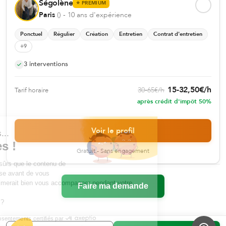
Ségolène
⭐
PREMIUM
Paris
(
)
- 10 ans d'expérience
Ponctuel
Régulier
Création
Entretien
Contrat d'entretien
+
9
3
interventions
15
-
32,50
€
/h
30
-
65
€
/h
Tarif horaire
après crédit d'impôt 50%
Voir le profil
Salut c'est nous...
les Cookies !
Gratuit - Sans engagement
On a attendu d'être sûrs que le contenu de
ce site vous intéresse avant de vous
déranger, mais on aimerait bien vous accompagner pendant votre
Faire ma demande
visite...
C'est OK pour vous ?
Consentements certifiés par