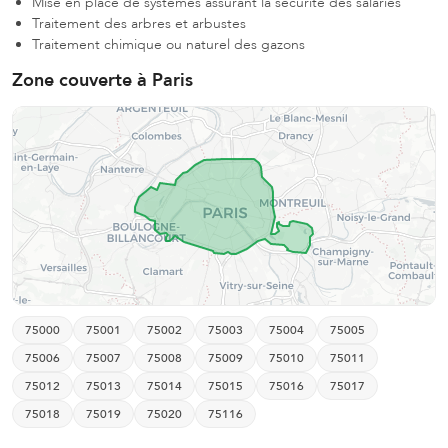
Mise en place de systèmes assurant la sécurité des salariés
Traitement des arbres et arbustes
Traitement chimique ou naturel des gazons
Zone couverte à Paris
75000
75001
75002
75003
75004
75005
75006
75007
75008
75009
75010
75011
75012
75013
75014
75015
75016
75017
75018
75019
75020
75116