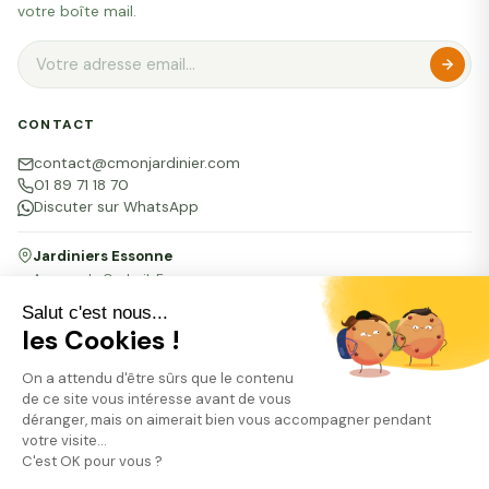
votre boîte mail.
CONTACT
contact@cmonjardinier.com
01 89 71 18 70
Discuter sur WhatsApp
Jardiniers Essonne
Agence de Corbeil-Essonnes
16 bis rue du Docteur Vignes, 91100 Corbeil-Essonnes
Salut c'est nous...
les Cookies !
Mentions légales
CGU Particuliers
CGU Professionnels
Confidentialité
On a attendu d'être sûrs que le contenu
FAQ
Presse
RSE
Plan du site
de ce site vous intéresse avant de vous
© 2026 CMONJARDINIER · 1 passage du Génie · 75012 Paris
déranger, mais on aimerait bien vous accompagner pendant
CMONJARDINIER est enregistrée sous l'identifiant 379946 par l'Autorité de Contrôle
votre visite...
et de Résolution (ACPR) comme agent prestataire de services de paiement Lemonway
(établissement de paiement dont le siège social est situé au 8 rue du Sentier, 75002
C'est OK pour vous ?
Paris, agréé par l'ACPR sous le numéro 16568).