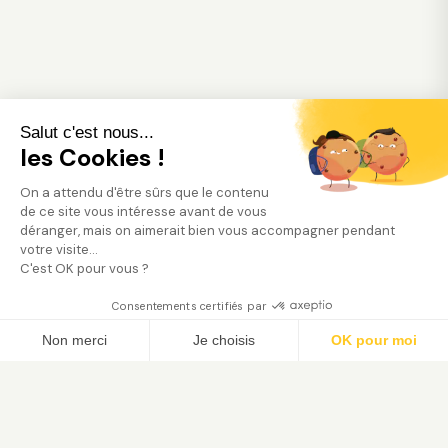
Salut c'est nous...
les Cookies !
On a attendu d'être sûrs que le contenu
de ce site vous intéresse avant de vous
déranger, mais on aimerait bien vous accompagner pendant
votre visite...
C'est OK pour vous ?
Consentements certifiés par
Trouver mon jardinier
Non merci
Je choisis
OK pour moi
Axeptio consent
Plateforme de Gestion du Consentement : Person
Notre plateforme vous permet d'adapter et de gé