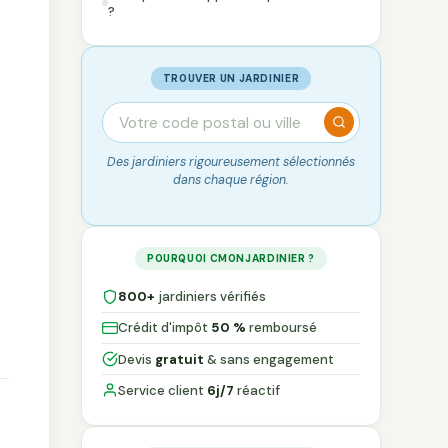
?
TROUVER UN JARDINIER
Des jardiniers rigoureusement sélectionnés
dans chaque région.
POURQUOI CMONJARDINIER ?
800+
jardiniers vérifiés
Crédit d'impôt
50 %
remboursé
Devis
gratuit
& sans engagement
Service client
6j/7
réactif