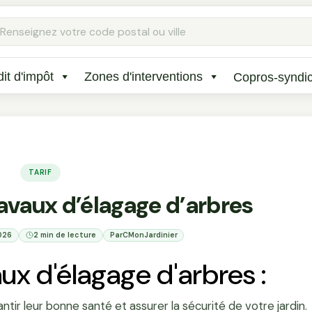
Rechercher
:
it d'impôt
Zones d'interventions
Copros-syndi
TARIF
ravaux d’élagage d’arbres
2026
2 min de lecture
Par
CMonJardinier
ux d'élagage d'arbres :
ntir leur bonne santé et assurer la sécurité de votre jardin.