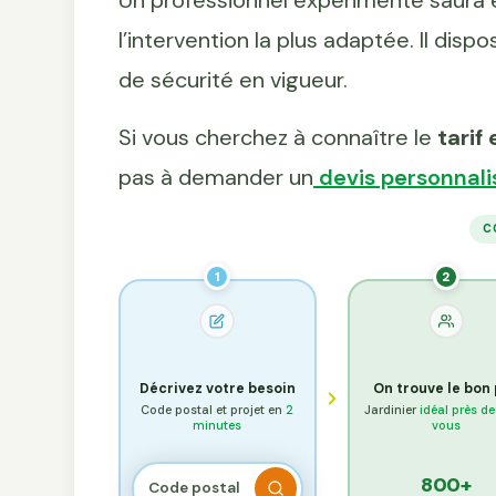
Un professionnel expérimenté saura év
l’intervention la plus adaptée. Il dis
de sécurité en vigueur.
Si vous cherchez à connaître le
tarif
pas à demander un
devis personnali
C
1
2
Décrivez votre besoin
On trouve le bon
Code postal et projet en
2
Jardinier
idéal près d
minutes
vous
800+