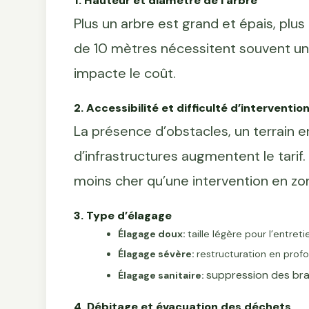
1. Hauteur et diamètre de l’arbre
Plus un arbre est grand et épais, plus
de 10 mètres nécessitent souvent une
impacte le coût.
2. Accessibilité et difficulté d’interventio
La présence d’obstacles, un terrain e
d’infrastructures augmentent le tarif
moins cher qu’une intervention en zo
3. Type d’élagage
Élagage doux:
taille légère pour l’entret
Élagage sévère:
restructuration en prof
suppression des bra
Élagage sanitaire:
4. Débitage et évacuation des déchets