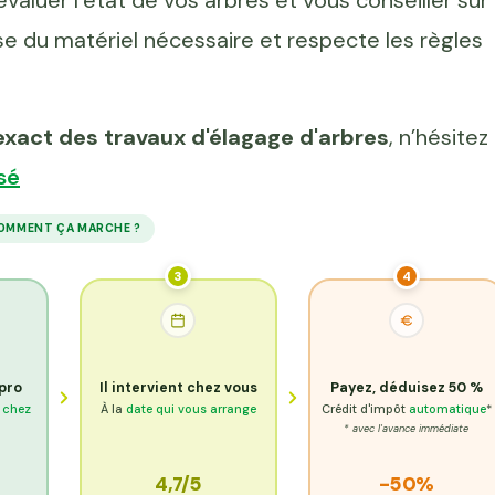
aluer l’état de vos arbres et vous conseiller sur
pose du matériel nécessaire et respecte les règles
 exact des travaux d'élagage d'arbres
, n’hésitez
sé
OMMENT ÇA MARCHE ?
3
4
 pro
Il intervient chez vous
Payez, déduisez 50 %
e chez
À la
date qui vous arrange
Crédit d'impôt
automatique
*
* avec l'avance immédiate
4,7/5
-50%