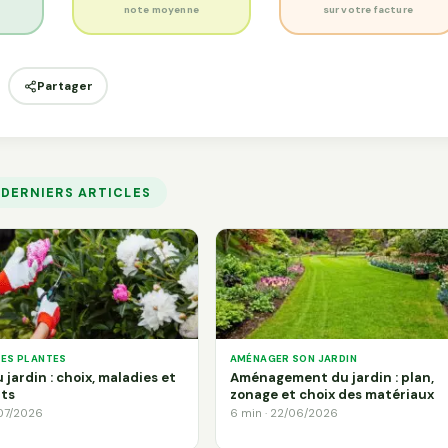
s
note moyenne
sur votre facture
Partager
 DERNIERS ARTICLES
DES PLANTES
AMÉNAGER SON JARDIN
 jardin : choix, maladies et
Aménagement du jardin : plan,
ts
zonage et choix des matériaux
/07/2026
6 min · 22/06/2026