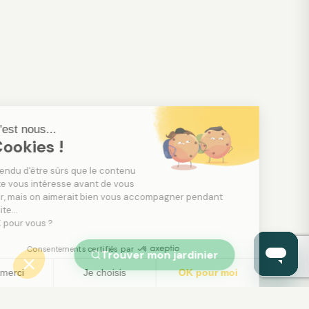
Salut c'est nous...
les Cookies !
On a attendu d'être sûrs que le contenu
de ce site vous intéresse avant de vous
déranger, mais on aimerait bien vous accompagner pendant
votre visite...
C'est OK pour vous ?
Consentements certifiés par
Trouver mon jardinier
Non merci
Je choisis
OK pour moi
Axeptio consent
Plateforme de Gestion du Consentement : Person