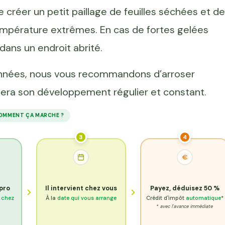
 de créer un petit paillage de feuilles séchées et de
empérature extrêmes. En cas de fortes gelées
dans un endroit abrité.
années, nous vous recommandons d’arroser
dera son développement régulier et constant.
OMMENT ÇA MARCHE ?
3
4
 pro
Il intervient chez vous
Payez, déduisez 50 %
e chez
À la
date qui vous arrange
Crédit d'impôt
automatique
*
* avec l'avance immédiate