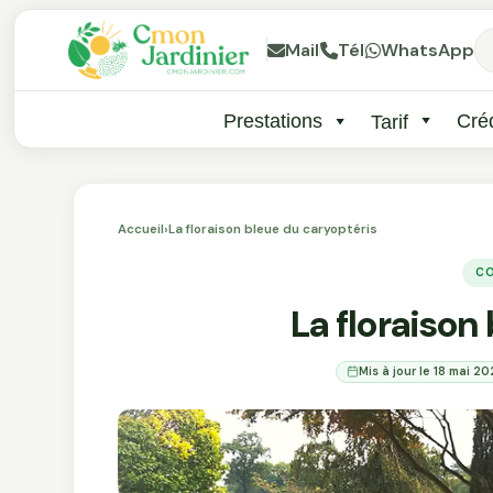
Mail
Tél
WhatsApp
Prestations
Créd
Tarif
Accueil
›
La floraison bleue du caryoptéris
CO
La floraison
Mis à jour le 18 mai 2