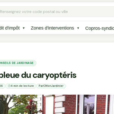
Rechercher
:
it d'impôt
Zones d'interventions
Copros-syndi
NSEILS DE JARDINAGE
 bleue du caryoptéris
026
4 min de lecture
Par
CMonJardinier