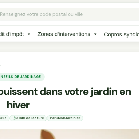
Rechercher
:
it d'impôt
Zones d'interventions
Copros-syndi
…
NSEILS DE JARDINAGE
ouissent dans votre jardin en
hiver
2025
3 min de lecture
Par
CMonJardinier