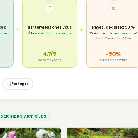
 pro
Il intervient chez vous
Payez, déduisez 50 %
e chez
À la
date qui vous arrange
Crédit d'impôt
automatique
*
* avec l'avance immédiate
4,7/5
-50%
s
note moyenne
sur votre facture
Partager
 DERNIERS ARTICLES