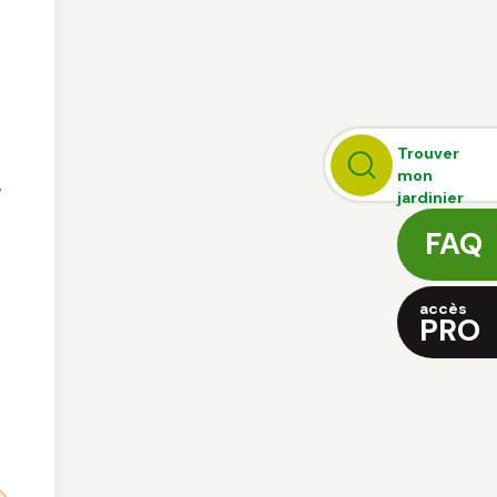
Trouver
mon
é
jardinier
FAQ
accès
PRO