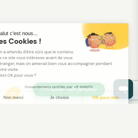
Salut c'est nous...
les Cookies !
On a attendu d'être sûrs que le contenu
de ce site vous intéresse avant de vous
déranger, mais on aimerait bien vous accompagner pendant
votre visite...
C'est OK pour vous ?
Consentements certifiés par
Trouver mon jardinier
Non merci
Je choisis
OK pour moi
Axeptio consent
Plateforme de Gestion du Consentement : Person
Notre plateforme vous permet d'adapter et de gé