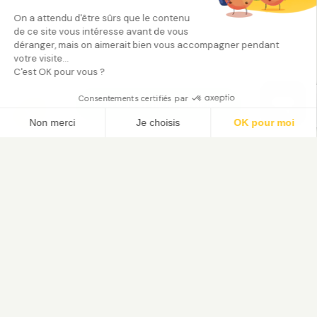
On a attendu d'être sûrs que le contenu
de ce site vous intéresse avant de vous
déranger, mais on aimerait bien vous accompagner pendant
votre visite...
C'est OK pour vous ?
Consentements certifiés par
Trouver mon jardinier
Non merci
Je choisis
OK pour moi
Axeptio consent
Plateforme de Gestion du Consentement : Person
Notre plateforme vous permet d'adapter et de gé
Le service de jardinage à domicile. Trouvez votre jardinier
paysagiste vérifié et bénéficiez du crédit d'impôt 50 %.