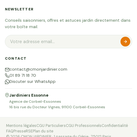
NEWSLETTER
Conseils saisonniers, offres et astuces jardin directement dans
votre boîte mail.
CONTACT
contact@cmonjardinier.com
01 89 71 18 70
Discuter sur WhatsApp
Jardiniers Essonne
Agence de Corbeil-Essonnes
16 bis rue du Docteur Vignes, 91100 Corbeil-Essonnes
Mentions légales
CGU Particuliers
CGU Professionnels
Confidentialité
FAQ
Presse
RSE
Plan du site
© 2026 CMONJARDINIER · 1 passage du Génie · 75012 Paris