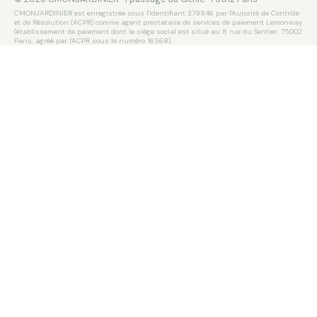
CMONJARDINIER est enregistrée sous l'identifiant 379946 par l'Autorité de Contrôle
et de Résolution (ACPR) comme agent prestataire de services de paiement Lemonway
(établissement de paiement dont le siège social est situé au 8 rue du Sentier, 75002
Paris, agréé par l'ACPR sous le numéro 16568).