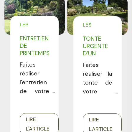
que
pour
certains
embellir
arbustes
vos
LES
LES
supportent
espaces
RÉALISATIONS
RÉALISATIONS
mal.
verts. En
ENTRETIEN
TONTE
PROFESSIONNELS
PROFESSIONNELS
voici un
DE
URGENTE
PRINTEMPS
D’UN
exemple.
D’UN
GRAND
Faites
Faites
JARDIN À
JARDIN À
réaliser
réaliser la
CHENNEVIÈRES
ITTEVILLE
l'entretien
SUR
tonte de
(91)
MARNE
de votre
votre
(94)
jardin
jardin
paysagé
pendant
par un
vos
LIRE
LIRE
professionnel
vacances !
L'ARTICLE
L'ARTICLE