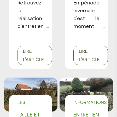
Retrouvez
En période
SUR ORGE
la
hivernale :
(91)
réalisation
c'est le
d'entretien
moment
de nos
de penser
deux
à tailler
jardiniers
vos
LIRE
LIRE
professionnels
fruitiers !
L'ARTICLE
L'ARTICLE
Cmonjardinier.com
Découvrez
:
l'un de nos
Sébastien
derniers
et
chantiers
Stéphane.
de taille.
LES
INFORMATIONS
RÉALISATIONS
POUR LES
TAILLE ET
ENTRETIEN
PROFESSIONNELS
PROFESSIONNELS