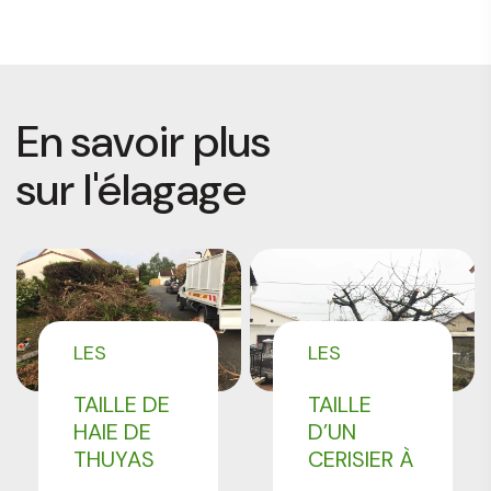
En savoir plus
sur l'élagage
LES
LES
RÉALISATIONS
RÉALISATIONS
TAILLE DE
TAILLE
PROFESSIONNELS
PROFESSIONNELS
HAIE DE
D’UN
THUYAS
CERISIER À
BRÉTIGNY