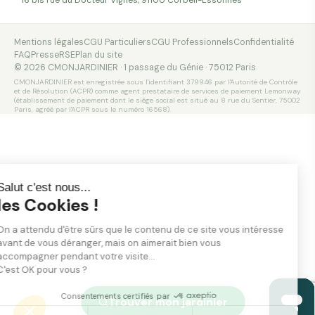
Mentions légales
CGU Particuliers
CGU Professionnels
Confidentialité
FAQ
Presse
RSE
Plan du site
© 2026 CMONJARDINIER · 1 passage du Génie · 75012 Paris
CMONJARDINIER est enregistrée sous l'identifiant 379946 par l'Autorité de Contrôle
et de Résolution (ACPR) comme agent prestataire de services de paiement Lemonway
(établissement de paiement dont le siège social est situé au 8 rue du Sentier, 75002
Paris, agréé par l'ACPR sous le numéro 16568).
Salut c'est nous...
les Cookies !
On a attendu d'être sûrs que le contenu de ce site vous intéresse
avant de vous déranger, mais on aimerait bien vous
accompagner pendant votre visite...
C'est OK pour vous ?
Consentements certifiés par
Trouver mon jardinier