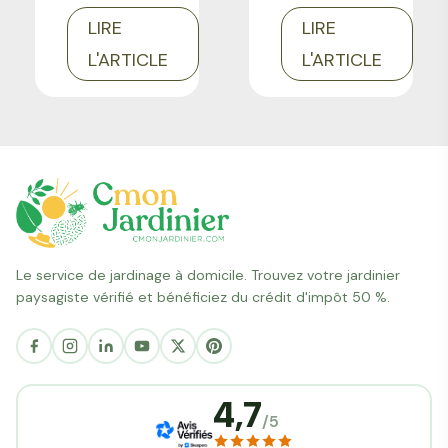
l'ensemble
par an
LIRE
LIRE
des
pour
L'ARTICLE
L'ARTICLE
travaux
obtenir de
d'entretien
beaux
réguliers
gazons. Un
de son
entretien
jardin
régulier =
(taille,
une
soufflage,
pelouse
Le service de jardinage à domicile. Trouvez votre jardinier
nettoyage
immaculée
paysagiste vérifié et bénéficiez du crédit d'impôt 50 %.
...).
!
4,7
/5