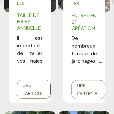
LES
LES
massifs ...
RÉALISATIONS
RÉALISATIONS
TAILLE DE
ENTRETIEN
PROFESSIONNELS
PROFESSIONNELS
HAIES
ET
LES CRÉATIONS
ANNUELLE
CRÉATION
PAYSAGÈRES DE
À
PAYSAGÈRE
Il est
CMONJARDINIER
De
MORSANG-
À
important
nombreux
SUR-ORGE
AUBERVILLIERS
de tailler
(91)
travaux de
(93)
vos haies
jardinages
régulièrement.
débouchent
L'intérêt
par la
est
suite sur
LIRE
LIRE
d'éviter les
des
L'ARTICLE
L'ARTICLE
gros
travaux de
rabattages
création