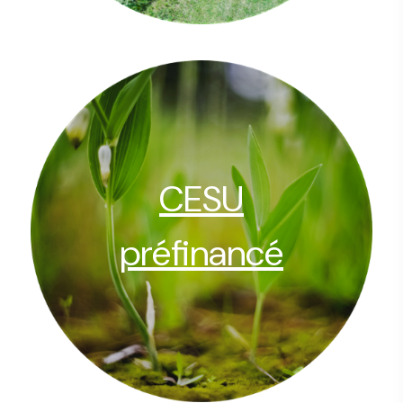
CESU
préfinancé