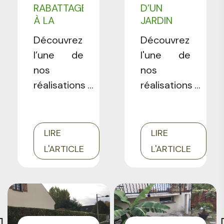
RABATTAGE
D’UN
LES
À LA
JARDIN
RÉALISATIONS
CHAPELLE
SUR
Découvrez
PROFESSIONNELS
Découvrez
LA REINE
MÉROBERT
l’une de
l'une de
(77)
(91)
nos
nos
réalisations
réalisations
en
en
entretien
entretien
de jardin :
de jardin :
LIRE
LIRE
la taille et
ramassage
L'ARTICLE
L'ARTICLE
le
des
rabattage
feuilles,
d'une haie
bêchage,
en Seine-
entretien
et-Marne.
des