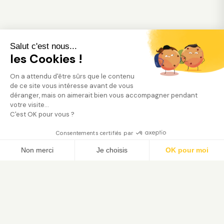
Salut c'est nous...
les Cookies !
On a attendu d'être sûrs que le contenu
de ce site vous intéresse avant de vous
déranger, mais on aimerait bien vous accompagner pendant
votre visite...
C'est OK pour vous ?
Consentements certifiés par
Trouver mon jardinier
Non merci
Je choisis
OK pour moi
Axeptio consent
Plateforme de Gestion du Consentement : Person
Notre plateforme vous permet d'adapter et de gé