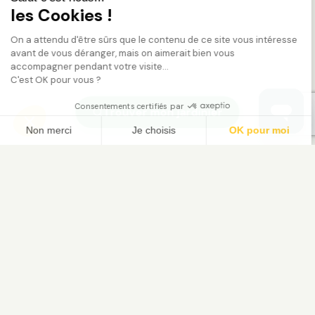
les Cookies !
On a attendu d'être sûrs que le contenu de ce site vous intéresse
avant de vous déranger, mais on aimerait bien vous
accompagner pendant votre visite...
C'est OK pour vous ?
Consentements certifiés par
Trouver mon jardinier
Non merci
Je choisis
OK pour moi
Axeptio consent
Plateforme de Gestion du Consentement : Person
Notre plateforme vous permet d'adapter et de gé
Le service de jardinage à domicile. Trouvez votre jardinier
paysagiste vérifié et bénéficiez du crédit d'impôt 50 %.