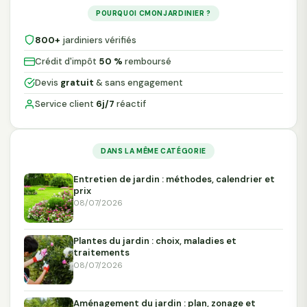
POURQUOI CMONJARDINIER ?
800+
jardiniers vérifiés
Crédit d'impôt
50 %
remboursé
Devis
gratuit
& sans engagement
Service client
6j/7
réactif
DANS LA MÊME CATÉGORIE
Entretien de jardin : méthodes, calendrier et
prix
08/07/2026
Plantes du jardin : choix, maladies et
traitements
08/07/2026
Aménagement du jardin : plan, zonage et