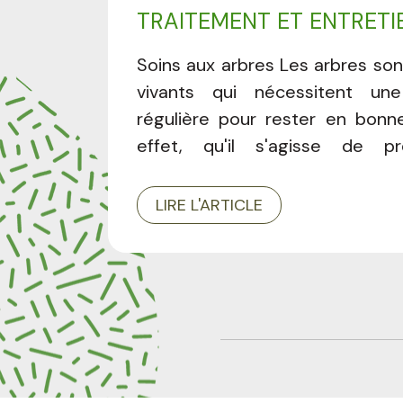
TRAITEMENT ET ENTRETI
DES PROS
Soins aux arbres Les arbres son
vivants qui nécessitent une
régulière pour rester en bonn
effet, qu'il s'agisse de pr
maladies, de corriger leur stru
les aider à traverser les saison
LIRE L'ARTICLE
adaptés prolongent leur duré
préservent leur beauté. Déco
cet article comment entretenir
grâce à l'expertise de nos 
professionnels. L'essentiel à r
personnalisé selon vos arbres I
toute l'année Diagnostic com