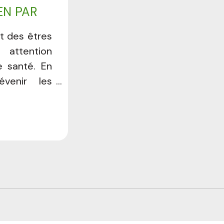
EN PAR
t des êtres
 attention
e santé. En
évenir les
cture ou de
s, des soins
e de vie et
uvrez dans
 vos arbres
jardiniers
etenir Devis
nterventions
plet avant