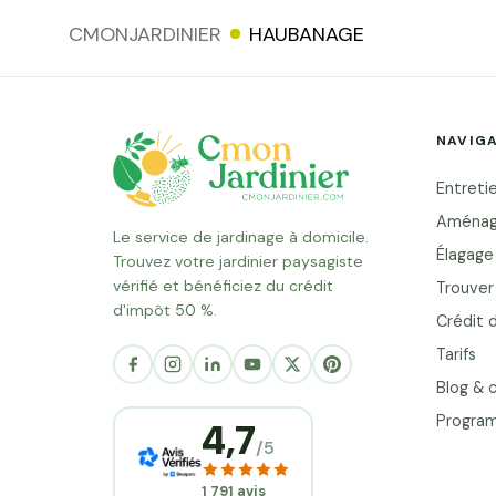
intervention Matériel pro et
CMONJARDINIER
HAUBANAGE
adaptées Pourquoi faire a
professionnel ? Prendre soin d'
s'improvise pas. En effet, une
NAVIG
réalisée ou un traitement in
affaiblir l'arbre, favoriser les
Entretie
même compromettre sa... Lire la
Aménag
Le service de jardinage à domicile.
Élagage
Trouvez votre jardinier paysagiste
vérifié et bénéficiez du crédit
Trouver 
d'impôt 50 %.
Crédit 
Tarifs
Blog & c
Program
4,7
/5
1 791 avis