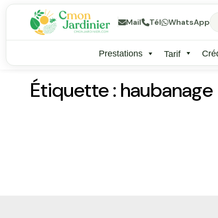
Mail
Tél
WhatsApp
Prestations
Créd
Tarif
Étiquette :
haubanage