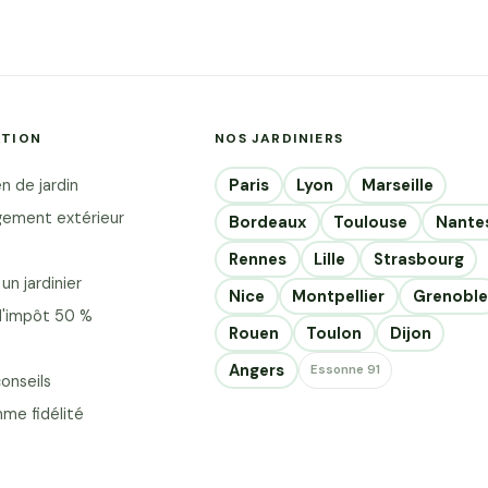
 techniques
ppel à un
un arbre ne
 taille mal
ATION
NOS JARDINIERS
adapté peut
 maladies ou
Paris
Lyon
Marseille
n de jardin
 suite
ement extérieur
Bordeaux
Toulouse
Nante
Rennes
Lille
Strasbourg
un jardinier
Nice
Montpellier
Grenoble
d'impôt 50 %
Rouen
Toulon
Dijon
Angers
Essonne 91
onseils
me fidélité