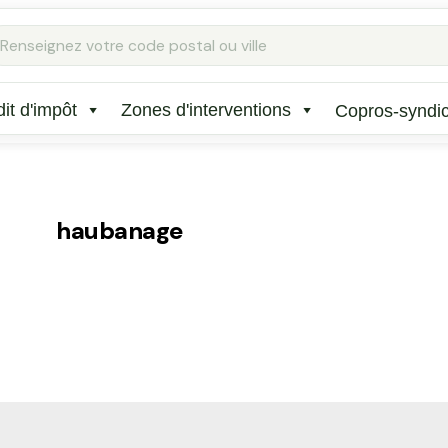
Rechercher
:
it d'impôt
Zones d'interventions
Copros-syndi
haubanage