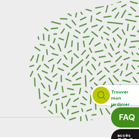
Trouver
mon
jardinier
FAQ
accès