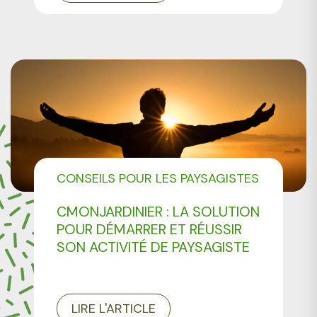
CONSEILS POUR LES PAYSAGISTES
CMONJARDINIER
CMONJARDINIER : LA SOLUTION
DEVENIR MEMBRE
POUR DÉMARRER ET RÉUSSIR
NOS OFFRES PRO
SON ACTIVITÉ DE PAYSAGISTE
LIRE L'ARTICLE