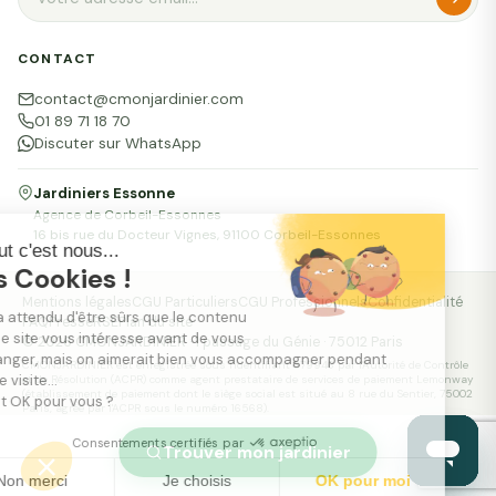
CONTACT
contact@cmonjardinier.com
01 89 71 18 70
Discuter sur WhatsApp
Jardiniers Essonne
Agence de Corbeil-Essonnes
16 bis rue du Docteur Vignes, 91100 Corbeil-Essonnes
Salut c'est nous...
les Cookies !
Mentions légales
CGU Particuliers
CGU Professionnels
Confidentialité
On a attendu d'être sûrs que le contenu
FAQ
Presse
RSE
Plan du site
de ce site vous intéresse avant de vous
© 2026 CMONJARDINIER · 1 passage du Génie · 75012 Paris
déranger, mais on aimerait bien vous accompagner pendant
CMONJARDINIER est enregistrée sous l'identifiant 379946 par l'Autorité de Contrôle
votre visite...
et de Résolution (ACPR) comme agent prestataire de services de paiement Lemonway
(établissement de paiement dont le siège social est situé au 8 rue du Sentier, 75002
C'est OK pour vous ?
Paris, agréé par l'ACPR sous le numéro 16568).
Consentements certifiés par
Trouver mon jardinier
Non merci
Je choisis
OK pour moi