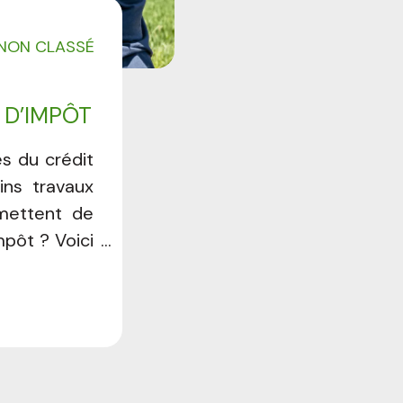
NON CLASSÉ
 D’IMPÔT
s du crédit
ins travaux
rmettent de
mpôt ? Voici
ns éligibles
ien de votre
enir 50% de
d'entretien
de dépenses
Résidence