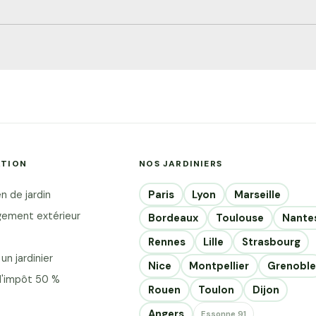
e en France
la personne
u jardin Les
votre jardin
impôt. Ces
e cœur des
e. Tonte de
ATION
NOS JARDINIERS
du gazon,
 coupée
Paris
Lyon
Marseille
n de jardin
ement extérieur
Bordeaux
Toulouse
Nante
Rennes
Lille
Strasbourg
un jardinier
Nice
Montpellier
Grenoble
d'impôt 50 %
Rouen
Toulon
Dijon
Angers
Essonne 91