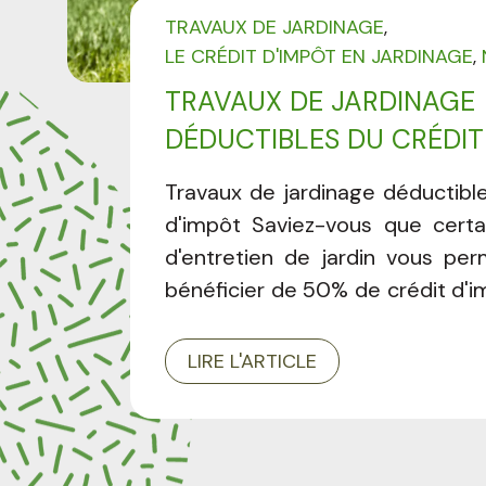
TRAVAUX DE JARDINAGE
LE CRÉDIT D'IMPÔT EN JARDINAGE
TRAVAUX DE JARDINAGE
DÉDUCTIBLES DU CRÉDIT
Travaux de jardinage déductible
d'impôt Saviez-vous que certa
d'entretien de jardin vous pe
bénéficier de 50% de crédit d'i
la liste complète des prestatio
pour réduire le coût de l'entret
LIRE L'ARTICLE
espace vert. L'essentiel à ret
crédit d'impôt sur les travaux 
de jardin Plafond : 5 000 €/an 
(soit 2 500 € de crédit) 