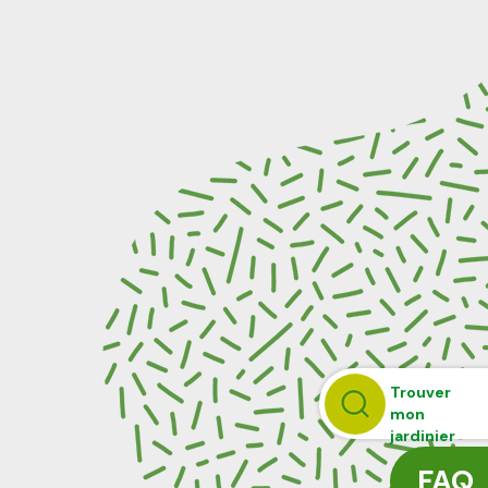
Trouver
mon
jardinier
FAQ