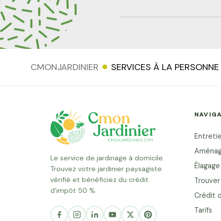
principale ou secondaire situé
Prestataire agréé services à 
obligatoire Entretien courant d
travaux d'entretien régulier de 
CMONJARDINIER
SERVICES À LA PERSONNE
sont éligibles au crédit d'
prestations représentent l
services de jardinage à domicil
NAVIG
pelouse Tonte régulière 
ramassage de l'herbe
Entretie
Débroussaillage... Lire la suite
Aménag
Le service de jardinage à domicile.
Élagage
Trouvez votre jardinier paysagiste
vérifié et bénéficiez du crédit
Trouver 
d'impôt 50 %.
Crédit 
Tarifs