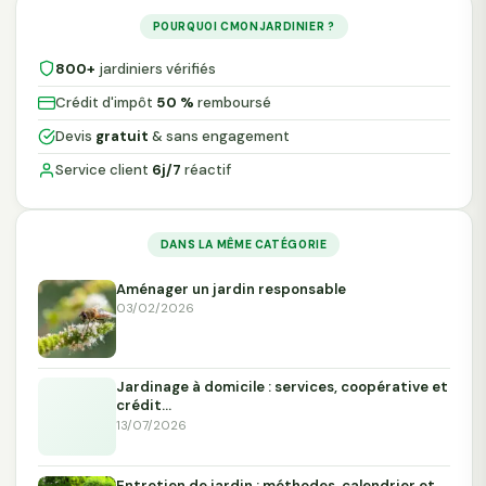
POURQUOI CMONJARDINIER ?
800+
jardiniers vérifiés
Crédit d'impôt
50 %
remboursé
Devis
gratuit
& sans engagement
Service client
6j/7
réactif
DANS LA MÊME CATÉGORIE
Aménager un jardin responsable
03/02/2026
Jardinage à domicile : services, coopérative et
crédit…
13/07/2026
Entretien de jardin : méthodes, calendrier et