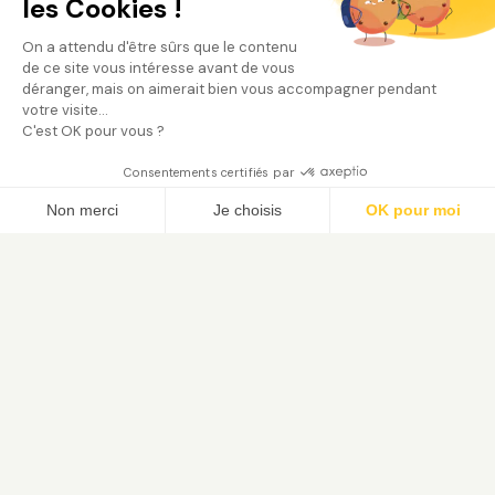
les Cookies !
On a attendu d'être sûrs que le contenu
de ce site vous intéresse avant de vous
déranger, mais on aimerait bien vous accompagner pendant
votre visite...
C'est OK pour vous ?
Consentements certifiés par
Trouver mon jardinier
Non merci
Je choisis
OK pour moi
Axeptio consent
Plateforme de Gestion du Consentement : Person
Notre plateforme vous permet d'adapter et de gé
Le service de jardinage à domicile. Trouvez votre jardinier
paysagiste vérifié et bénéficiez du crédit d'impôt 50 %.