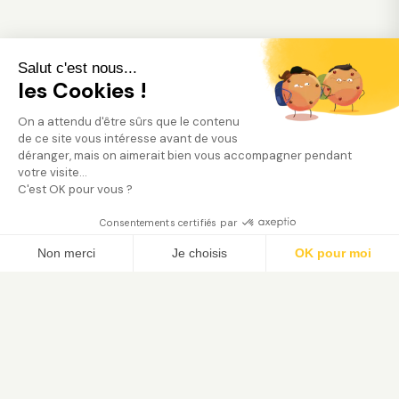
Salut c'est nous...
les Cookies !
On a attendu d'être sûrs que le contenu
de ce site vous intéresse avant de vous
déranger, mais on aimerait bien vous accompagner pendant
votre visite...
C'est OK pour vous ?
Consentements certifiés par
Trouver mon jardinier
Non merci
Je choisis
OK pour moi
Axeptio consent
Plateforme de Gestion du Consentement : Person
Notre plateforme vous permet d'adapter et de gé