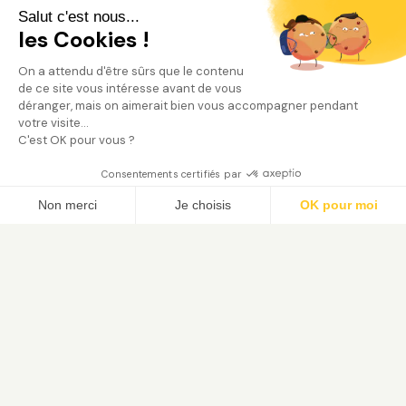
Salut c'est nous...
les Cookies !
On a attendu d'être sûrs que le contenu
de ce site vous intéresse avant de vous
déranger, mais on aimerait bien vous accompagner pendant
votre visite...
C'est OK pour vous ?
Consentements certifiés par
Trouver mon jardinier
Non merci
Je choisis
OK pour moi
Axeptio consent
Plateforme de Gestion du Consentement : Person
Notre plateforme vous permet d'adapter et de gé