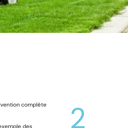
2
rvention complète
r exemple des