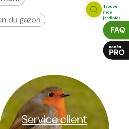
Trouver
mon
ien du gazon
jardinier
FAQ
accès
PRO
Service client