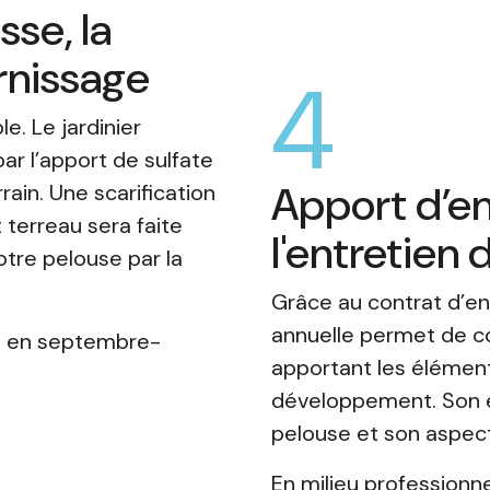
se, la
arnissage
4
e. Le jardinier
ar l’apport de sulfate
Apport d’en
ain. Une scarification
terreau sera faite
l'entretien
otre pelouse par la
Grâce au contrat d’en
annuelle permet de co
nt en septembre-
apportant les élément
développement. Son en
pelouse et son aspect
En milieu professionnel