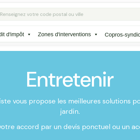
it d'impôt
Zones d'interventions
Copros-syndi
Entretenir
iste vous propose les meilleures solutions po
jardin.
 votre accord par un devis ponctuel ou un a