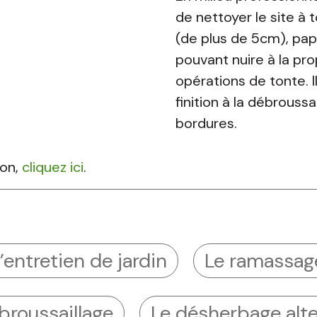
de nettoyer le site à 
(de plus de 5cm), pap
pouvant nuire à la pr
opérations de tonte. I
finition à la débrouss
bordures.
zon,
cliquez ici
.
’entretien de jardin
Le ramassage
broussaillage
Le désherbage alte