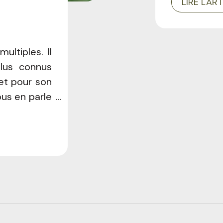
LIRE L'AR
ultiples. Il
lus connus
et pour son
ous en parle