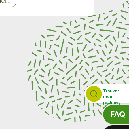
TICLE
Trouver
mon
jardinier
FAQ