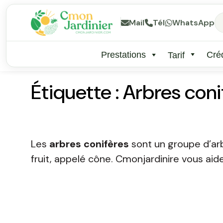
Mail
Tél
WhatsApp
Prestations
Créd
Tarif
Étiquette :
Arbres coni
Les
arbres conifères
sont un groupe d’arb
fruit, appelé cône. Cmonjardinire vous aid