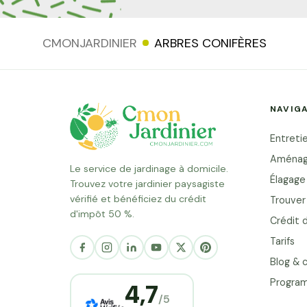
CMONJARDINIER
ARBRES CONIFÈRES
NAVIG
Entretie
Aménag
Le service de jardinage à domicile.
Élagage
Trouvez votre jardinier paysagiste
vérifié et bénéficiez du crédit
Trouver 
d'impôt 50 %.
Crédit 
Salut c'est nous...
les Cookies !
Tarifs
Blog & c
On a attendu d'être sûrs que le
contenu de ce site vous intéresse
Program
4,7
avant de vous déranger, mais on aimerait bien vous
/5
accompagner pendant votre visite...