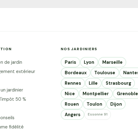
ATION
NOS JARDINIERS
Paris
Lyon
Marseille
n de jardin
ement extérieur
Bordeaux
Toulouse
Nante
Rennes
Lille
Strasbourg
un jardinier
Nice
Montpellier
Grenoble
d'impôt 50 %
Rouen
Toulon
Dijon
Angers
Essonne 91
onseils
me fidélité