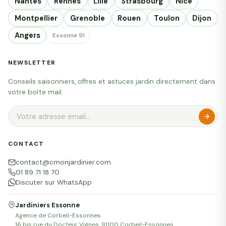
Nantes
Rennes
Lille
Strasbourg
Nice
Montpellier
Grenoble
Rouen
Toulon
Dijon
Angers
Essonne 91
NEWSLETTER
Conseils saisonniers, offres et astuces jardin directement dans
votre boîte mail.
CONTACT
contact@cmonjardinier.com
01 89 71 18 70
Discuter sur WhatsApp
Jardiniers Essonne
Agence de Corbeil-Essonnes
16 bis rue du Docteur Vignes, 91100 Corbeil-Essonnes