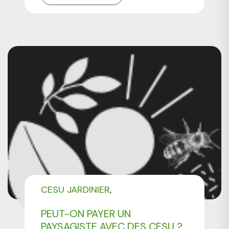
CESU JARDINIER
TARIF D'UN PAYSAGISTE
PEUT-ON PAYER UN
PAYSAGISTE AVEC DES CESU ?