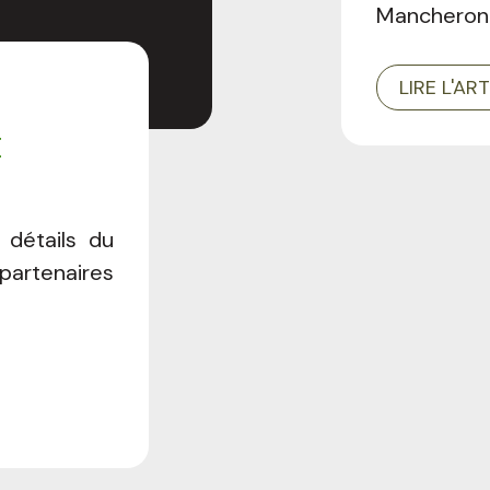
Mancheron
besoins, r
débroussai
LIRE L'AR
E
 détails du
partenaires