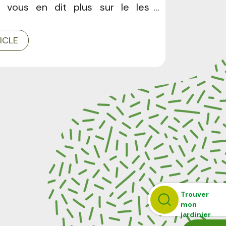
 vous en dit plus sur le les
estrictions et solutions pour le
llement.
TICLE
Trouver
mon
jardinier