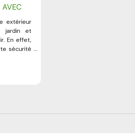
N AVEC
e extérieur
 jardin et
r. En effet,
rte sécurité
et article,
otre jardin
envies et à
tenir Devis
t Solutions
Sécurité &
le au crédit
ppel à un
 éclairage