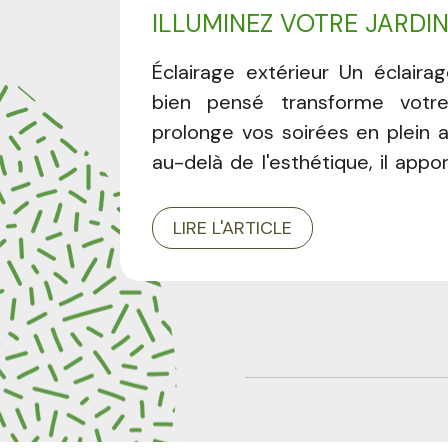
ILLUMINEZ VOTRE JARDI
STYLE
Éclairage extérieur Un éclairag
bien pensé transforme votre
prolonge vos soirées en plein ai
au-delà de l'esthétique, il appo
et confort au quotidien. Dans c
découvrez comment aménager v
LIRE L'ARTICLE
avec un éclairage adapté à vos 
votre espace. L'essentiel à re
personnalisé selon votre proje
adaptées à chaque jardin 
confort au quotidien Non éligib
d'impôt Pourquoi faire a
professionnel ? Installer un