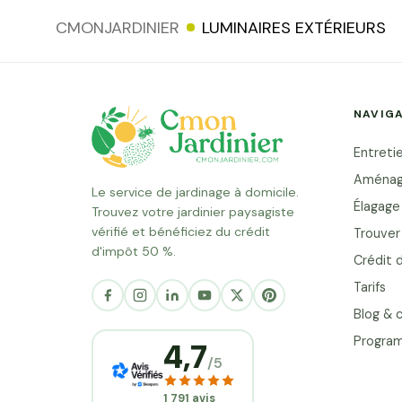
extérieur ne se limite pas à po
CMONJARDINIER
LUMINAIRES EXTÉRIEURS
lampes dans le jardin. En effet
réussi nécessite une réfl
l'ambiance souhaitée, les c
NAVIG
techniques et les normes de séc
pourquoi confier ce travail à un 
Entretie
Lire la suite
Aménag
Le service de jardinage à domicile.
Élagage
Trouvez votre jardinier paysagiste
vérifié et bénéficiez du crédit
Trouver 
d'impôt 50 %.
Crédit 
Salut c'est nous...
Tarifs
les Cookies !
Blog & c
On a attendu d'être sûrs que le contenu de ce site vous
Program
4,7
intéresse avant de vous déranger, mais on aimerait bien
/5
vous accompagner pendant votre visite...
C'est OK pour vous ?
1 791 avis