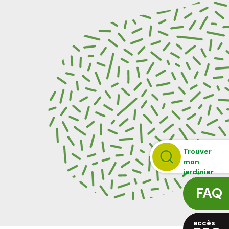
Trouver
mon
jardinier
FAQ
accès