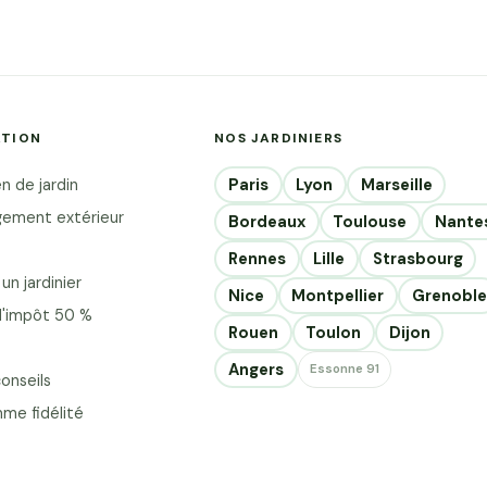
ser quelques
, un projet
exion sur
ontraintes
ATION
NOS JARDINIERS
urité. C'est
jardinier...
Paris
Lyon
Marseille
n de jardin
ement extérieur
Bordeaux
Toulouse
Nante
Rennes
Lille
Strasbourg
un jardinier
Nice
Montpellier
Grenoble
d'impôt 50 %
Rouen
Toulon
Dijon
Angers
Essonne 91
onseils
me fidélité