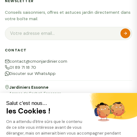
NEWSLETTER
Conseils saisonniers, offres et astuces jardin directement dans
votre boîte mail.
CONTACT
contact@cmonjardinier.com
01 89 71 18 70
Discuter sur WhatsApp
Jardiniers Essonne
Agence de Corbeil-Essonnes
16 bis rue du Docteur Vignes, 91100 Corbeil-Essonnes
Salut c'est nous...
les Cookies !
Mentions légales
CGU Particuliers
CGU Professionnels
Confidentialité
On a attendu d'être sûrs que le contenu
FAQ
Presse
RSE
Plan du site
de ce site vous intéresse avant de vous
© 2026 CMONJARDINIER · 1 passage du Génie · 75012 Paris
déranger, mais on aimerait bien vous accompagner pendant
CMONJARDINIER est enregistrée sous l'identifiant 379946 par l'Autorité de Contrôle