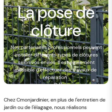
La pose de
clôture
Nos partenaires professionnels peuvent
installer différents types de clôtures
selon vos envies. Il est également
possible d'effectuer des travaux de
réparation .
a:0:{}
a:0:{}
Chez Cmonjardinier, en plus de l'entretien de
jardin ou de l'élagage, nous réalisons