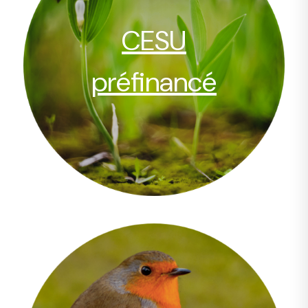
CESU
préfinancé