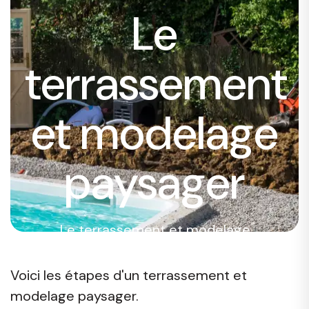
Le
terrassement
et modelage
paysager
Le terrassement et modelage
paysager sont des étapes primordiales
pour donner un relief harmonieux et
Voici les étapes d'un terrassement et
homogène à votre jardin.
modelage paysager.