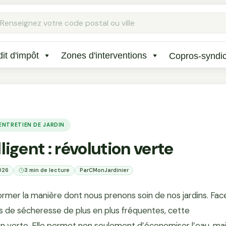
Rechercher
:
it d'impôt
Zones d'interventions
Copros-syndi
'ENTRETIEN DE JARDIN
ligent : révolution verte
2026
3 min de lecture
Par
CMonJardinier
ormer la manière dont nous prenons soin de nos jardins. Fac
 de sécheresse de plus en plus fréquentes, cette
on verte. Elle permet non seulement d’économiser l’eau, ma