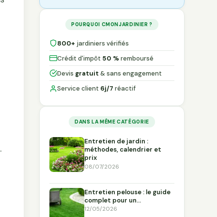
POURQUOI CMONJARDINIER ?
800+
jardiniers vérifiés
Crédit d'impôt
50 %
remboursé
Devis
gratuit
& sans engagement
Service client
6j/7
réactif
DANS LA MÊME CATÉGORIE
Entretien de jardin :
.
méthodes, calendrier et
prix
08/07/2026
Entretien pelouse : le guide
complet pour un…
12/05/2026