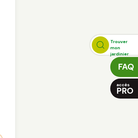
s
Trouver
mon
jardinier
FAQ
accès
PRO