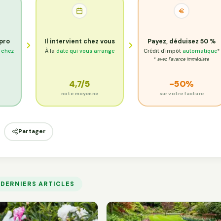
 pro
Il intervient chez vous
Payez, déduisez 50 %
e chez
À la
date qui vous arrange
Crédit d'impôt
automatique
*
* avec l'avance immédiate
4,7/5
-50%
s
note moyenne
sur votre facture
Partager
 DERNIERS ARTICLES