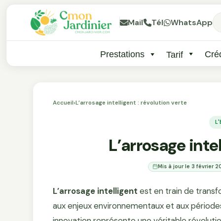
Mail
Tél
WhatsApp
Prestations
Créd
Tarif
Accueil
›
L’arrosage intelligent : révolution verte
L
L’arrosage intel
Mis à jour le 3 février 
L’arrosage intelligent
est en train de transf
aux enjeux environnementaux et aux périodes
innovation représente une véritable révoluti