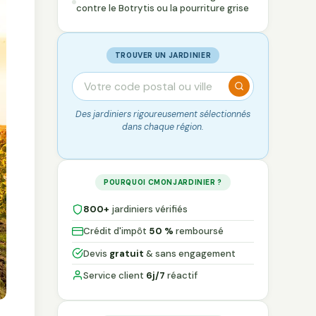
contre le Botrytis ou la pourriture grise
TROUVER UN JARDINIER
Des jardiniers rigoureusement sélectionnés
dans chaque région.
POURQUOI CMONJARDINIER ?
800+
jardiniers vérifiés
Crédit d'impôt
50 %
remboursé
Devis
gratuit
& sans engagement
Service client
6j/7
réactif