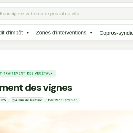
Rechercher
:
it d'impôt
Zones d'interventions
Copros-syndi
ET TRAITEMENT DES VÉGÉTAUX
ement des vignes
2025
4 min de lecture
Par
CMonJardinier