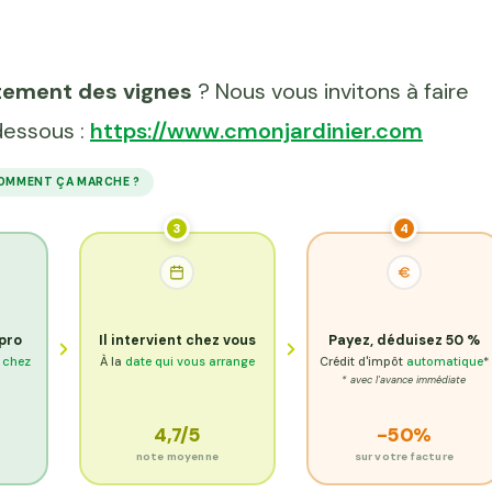
itement des vignes
? Nous vous invitons à faire
dessous :
https://www.cmonjardinier.com
OMMENT ÇA MARCHE ?
3
4
 pro
Il intervient chez vous
Payez, déduisez 50 %
e chez
À la
date qui vous arrange
Crédit d'impôt
automatique
*
* avec l'avance immédiate
4,7/5
-50%
s
note moyenne
sur votre facture