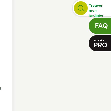
Trouver
mon
jardinier
FAQ
accès
PRO
s