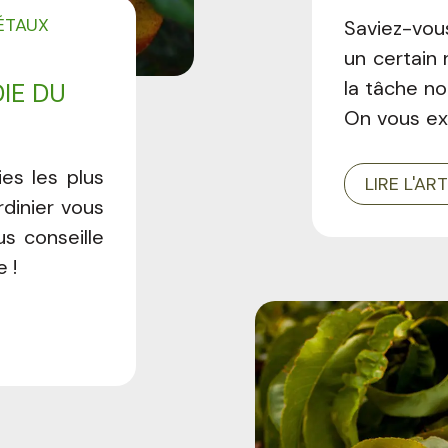
ÉTAUX
Saviez-vous
un certain 
la tâche no
IE DU
On vous ex
comment les
es les plus
LIRE L'AR
dinier vous
us conseille
 !