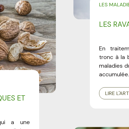
LES MALADI
LES RAV
En traitem
tronc à la 
maladies d
accumulée
LIRE L'AR
UES ET
qui a une