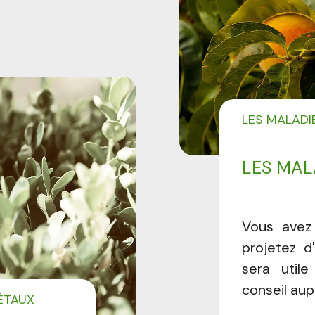
LES MALADI
LES MAL
Vous avez
projetez d
sera util
conseil aup
ÉTAUX