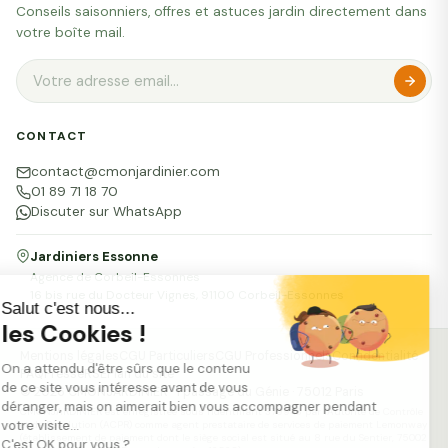
Conseils saisonniers, offres et astuces jardin directement dans
votre boîte mail.
CONTACT
contact@cmonjardinier.com
01 89 71 18 70
Discuter sur WhatsApp
Jardiniers Essonne
Agence de Corbeil-Essonnes
16 bis rue du Docteur Vignes, 91100 Corbeil-Essonnes
Salut c'est nous...
les Cookies !
Mentions légales
CGU Particuliers
CGU Professionnels
Confidentialité
On a attendu d'être sûrs que le contenu
FAQ
Presse
RSE
Plan du site
de ce site vous intéresse avant de vous
© 2026 CMONJARDINIER · 1 passage du Génie · 75012 Paris
déranger, mais on aimerait bien vous accompagner pendant
CMONJARDINIER est enregistrée sous l'identifiant 379946 par l'Autorité de Contrôle
votre visite...
et de Résolution (ACPR) comme agent prestataire de services de paiement Lemonway
(établissement de paiement dont le siège social est situé au 8 rue du Sentier, 75002
C'est OK pour vous ?