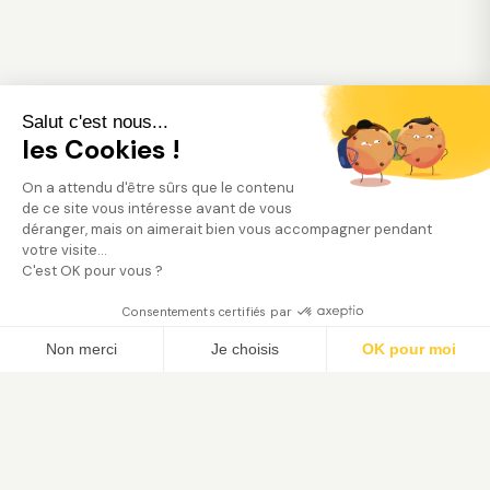
Salut c'est nous...
les Cookies !
On a attendu d'être sûrs que le contenu
de ce site vous intéresse avant de vous
déranger, mais on aimerait bien vous accompagner pendant
votre visite...
C'est OK pour vous ?
Consentements certifiés par
Trouver mon jardinier
Non merci
Je choisis
OK pour moi
Axeptio consent
Plateforme de Gestion du Consentement : Person
Notre plateforme vous permet d'adapter et de gé