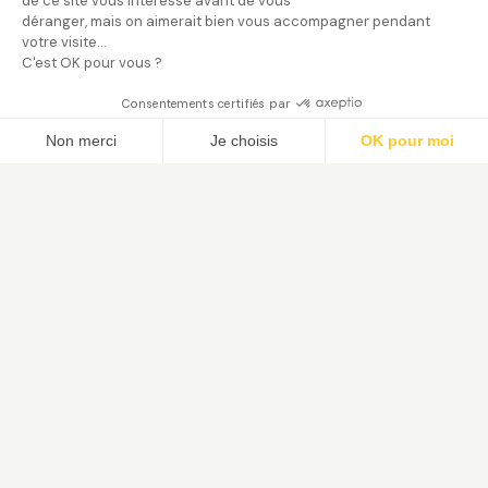
de ce site vous intéresse avant de vous
déranger, mais on aimerait bien vous accompagner pendant
votre visite...
C'est OK pour vous ?
Consentements certifiés par
Trouver mon jardinier
Non merci
Je choisis
OK pour moi
Axeptio consent
Plateforme de Gestion du Consentement : Person
Notre plateforme vous permet d'adapter et de gé
Le service de jardinage à domicile. Trouvez votre jardinier
paysagiste vérifié et bénéficiez du crédit d'impôt 50 %.