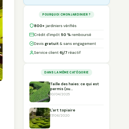
POURQUOI CMONJARDINIER ?
800+
jardiniers vérifiés
Crédit d'impôt
50 %
remboursé
Devis
gratuit
& sans engagement
Service client
6j/7
réactif
DANS LA MÊME CATÉGORIE
Taille des haies: ce qui est
permis (ou…
10/04/2025
L'art topiaire
17/06/2020