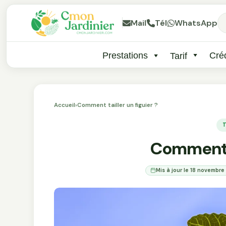
Mail
Tél
WhatsApp
Prestations
Créd
Tarif
Accueil
›
Comment tailler un figuier ?
T
Comment ta
Mis à jour le 18 novembr