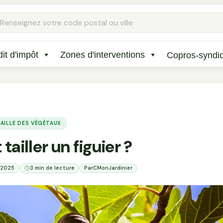
Rechercher
:
it d'impôt
Zones d'interventions
Copros-syndi
AILLE DES VÉGÉTAUX
iller un figuier ?
e 2025
3 min de lecture
Par
CMonJardinier