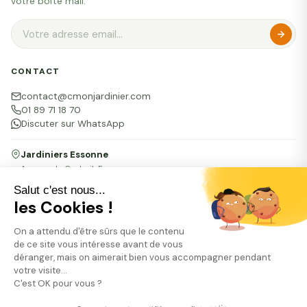
votre boîte mail.
CONTACT
contact@cmonjardinier.com
01 89 71 18 70
Discuter sur WhatsApp
Jardiniers Essonne
Agence de Corbeil-Essonnes
16 bis rue du Docteur Vignes, 91100 Corbeil-Essonnes
Salut c'est nous...
les Cookies !
Mentions légales
CGU Particuliers
CGU Professionnels
Confidentialité
On a attendu d'être sûrs que le contenu
FAQ
Presse
RSE
Plan du site
de ce site vous intéresse avant de vous
© 2026 CMONJARDINIER · 1 passage du Génie · 75012 Paris
déranger, mais on aimerait bien vous accompagner pendant
CMONJARDINIER est enregistrée sous l'identifiant 379946 par l'Autorité de Contrôle
votre visite...
et de Résolution (ACPR) comme agent prestataire de services de paiement Lemonway
(établissement de paiement dont le siège social est situé au 8 rue du Sentier, 75002
C'est OK pour vous ?
Paris, agréé par l'ACPR sous le numéro 16568).