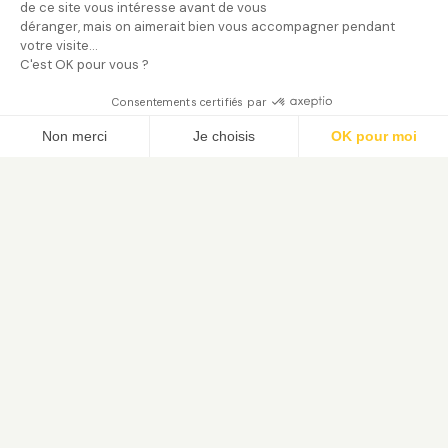
de ce site vous intéresse avant de vous
déranger, mais on aimerait bien vous accompagner pendant
votre visite...
C'est OK pour vous ?
Consentements certifiés par
Trouver mon jardinier
Non merci
Je choisis
OK pour moi
Axeptio consent
Plateforme de Gestion du Consentement : Person
Notre plateforme vous permet d'adapter et de gé
Le service de jardinage à domicile. Trouvez votre jardinier
paysagiste vérifié et bénéficiez du crédit d'impôt 50 %.