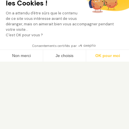
les Cookies !
On a attendu d'être sûrs que le contenu
de ce site vous intéresse avant de vous
déranger, mais on aimerait bien vous accompagner pendant
votre visite...
C'est OK pour vous ?
Consentements certifiés par
Trouver mon jardinier
Non merci
Je choisis
OK pour moi
Axeptio consent
Plateforme de Gestion du Consentement : Person
Notre plateforme vous permet d'adapter et de gé
Le service de jardinage à domicile. Trouvez votre jardinier
paysagiste vérifié et bénéficiez du crédit d'impôt 50 %.