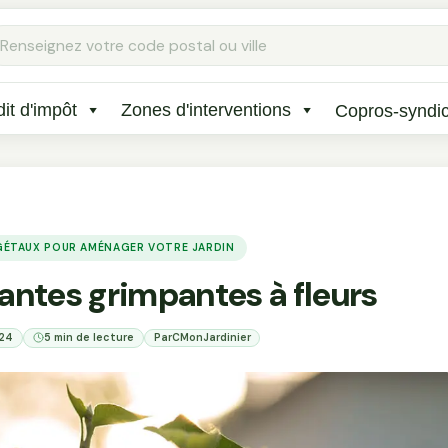
Rechercher
:
it d'impôt
Zones d'interventions
Copros-syndi
ÉGÉTAUX POUR AMÉNAGER VOTRE JARDIN
lantes grimpantes à fleurs
024
5 min de lecture
Par
CMonJardinier