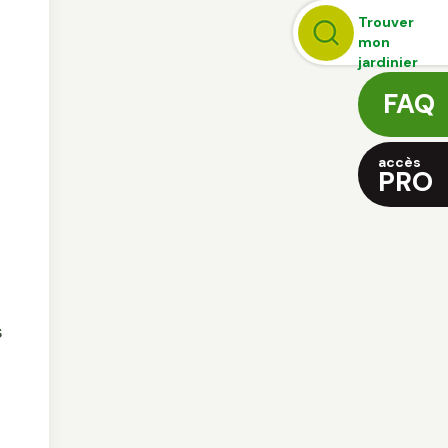
Trouver
mon
jardinier
FAQ
accès
PRO
s