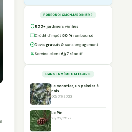
POURQUOI CMONJARDINIER ?
800+
jardiniers vérifiés
Crédit d'impôt
50 %
remboursé
Devis
gratuit
& sans engagement
Service client
6j/7
réactif
DANS LA MÊME CATÉGORIE
Le cocotier, un palmier à
noix.
02/03/2022
Le Pin
23/02/2022
s