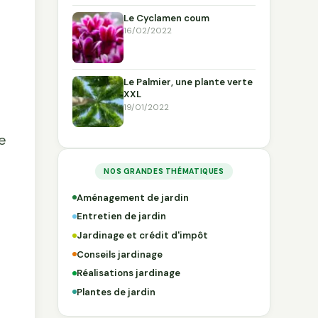
Le Cyclamen coum
16/02/2022
Le Palmier, une plante verte
XXL
19/01/2022
ne
NOS GRANDES THÉMATIQUES
Aménagement de jardin
Entretien de jardin
Jardinage et crédit d'impôt
Conseils jardinage
Réalisations jardinage
Plantes de jardin