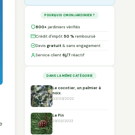
POURQUOI CMONJARDINIER ?
800+
jardiniers vérifiés
Crédit d'impôt
50 %
remboursé
Devis
gratuit
& sans engagement
Service client
6j/7
réactif
DANS LA MÊME CATÉGORIE
Le cocotier, un palmier à
noix.
02/03/2022
Le Pin
23/02/2022
e