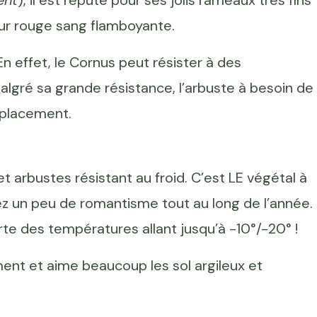
ent
), il est réputé pour ses jolis rameaux très fins
ur rouge sang flamboyante.
En effet, le Cornus peut résister à des
algré sa grande résistance, l’arbuste à besoin de
mplacement.
et arbustes résistant au froid. C’est LE végétal à
ez un peu de romantisme tout au long de l’année.
pporte des températures allant jusqu’à -10°/-20° !
ent et aime beaucoup les sol argileux et