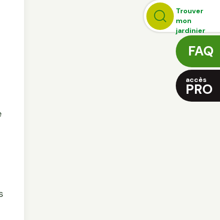
Trouver
mon
jardinier
FAQ
accès
PRO
e
s