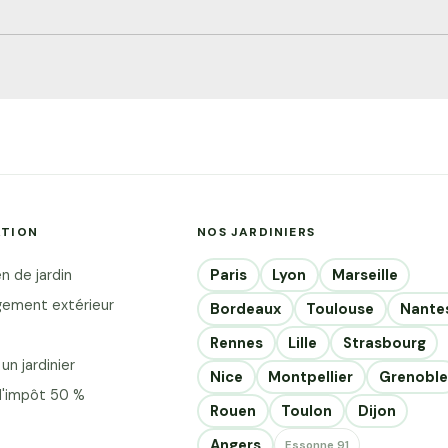
ger en ville
sagistes
nir Vérifier
 tout achat
 de la place
es à votre
le au crédit
ATION
NOS JARDINIERS
ardin urbain
Paris
Lyon
Marseille
n de jardin
ement extérieur
Bordeaux
Toulouse
Nante
Rennes
Lille
Strasbourg
un jardinier
Nice
Montpellier
Grenoble
d'impôt 50 %
Rouen
Toulon
Dijon
Angers
Essonne 91