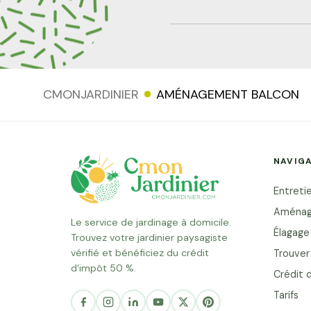
l'espace, choix des plantes, pota
et conseils de nos pay
professionnels. L'essentiel à rete
la charge et l'exposition avant
CMONJARDINIER
AMÉNAGEMENT BALCON
Jouer la verticalité pour gagner
Choisir des plantes adapté
exposition Un paysagiste éligib
NAVIG
d'impôt 50% Pourquoi créer un j
change la... Lire la suite
Entretie
Aménag
Le service de jardinage à domicile.
Élagage
Trouvez votre jardinier paysagiste
vérifié et bénéficiez du crédit
Trouver 
d'impôt 50 %.
Crédit 
Salut c'est nous...
Tarifs
les Cookies !