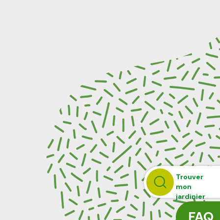
Trouver
mon
jardinier
FAQ