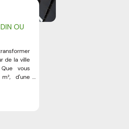
DIN OU
 transformer
de la ville
. Que vous
 m², d'une
it jardin en
eut devenir
cheur et de
 ce guide
r aménager
isation de