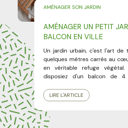
AMÉNAGER SON JARDIN
AMÉNAGER UN PETIT JAR
BALCON EN VILLE
Un jardin urbain, c'est l'art de
quelques mètres carrés au cœur 
en véritable refuge végétal
disposiez d'un balcon de 4
terrasse en hauteur ou d'un pet
cœur d'îlot, chaque espace p
LIRE L'ARTICLE
une bulle de nature, de fraî
bien-être. Découvrez dans
complet toutes les clés pou
votre jardin urbain : optim