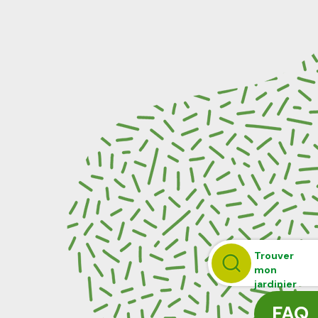
Trouver
mon
jardinier
FAQ