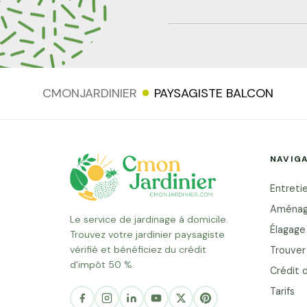
l'espace, choix des plantes, pota
et conseils de nos pay
professionnels. L'essentiel à rete
la charge et l'exposition avant
CMONJARDINIER
PAYSAGISTE BALCON
Jouer la verticalité pour gagner
Choisir des plantes adapté
exposition Un paysagiste éligib
NAVIG
d'impôt 50% Pourquoi créer un j
change la... Lire la suite
Entretie
Aménag
Le service de jardinage à domicile.
Élagage
Trouvez votre jardinier paysagiste
vérifié et bénéficiez du crédit
Trouver 
d'impôt 50 %.
Crédit 
Salut c'est nous...
Tarifs
les Cookies !