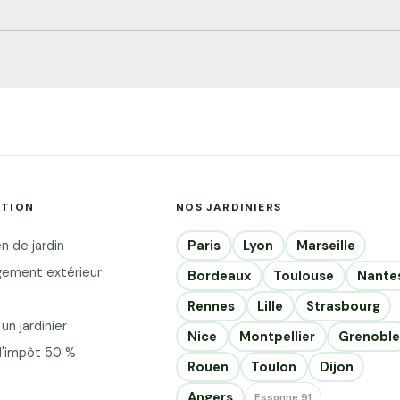
ger en ville
sagistes
nir Vérifier
 tout achat
 de la place
es à votre
le au crédit
ATION
NOS JARDINIERS
ardin urbain
Paris
Lyon
Marseille
n de jardin
ement extérieur
Bordeaux
Toulouse
Nante
Rennes
Lille
Strasbourg
un jardinier
Nice
Montpellier
Grenoble
d'impôt 50 %
Rouen
Toulon
Dijon
Angers
Essonne 91