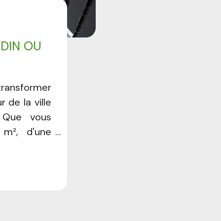
DIN OU
 transformer
de la ville
. Que vous
 m², d'une
it jardin en
eut devenir
cheur et de
 ce guide
r aménager
isation de