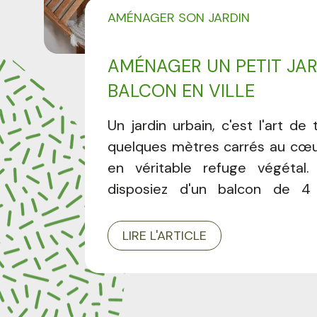
AMÉNAGER SON JARDIN
AMÉNAGER UN PETIT JAR
BALCON EN VILLE
Un jardin urbain, c'est l'art de
quelques mètres carrés au cœur 
en véritable refuge végétal
disposiez d'un balcon de 4
terrasse en hauteur ou d'un pet
cœur d'îlot, chaque espace p
LIRE L'ARTICLE
une bulle de nature, de fraî
bien-être. Découvrez dans
complet toutes les clés pou
votre jardin urbain : optim