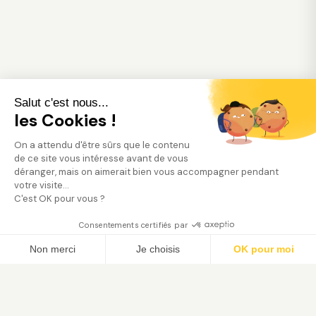
Salut c'est nous...
les Cookies !
On a attendu d'être sûrs que le contenu
de ce site vous intéresse avant de vous
déranger, mais on aimerait bien vous accompagner pendant
votre visite...
C'est OK pour vous ?
Consentements certifiés par
Trouver mon jardinier
Non merci
Je choisis
OK pour moi
Axeptio consent
Plateforme de Gestion du Consentement : Person
Notre plateforme vous permet d'adapter et de gé