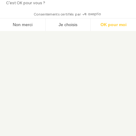
C'est OK pour vous ?
Consentements certifiés par
Trouver mon jardinier
Non merci
Je choisis
OK pour moi
Axeptio consent
Plateforme de Gestion du Consentement : Person
Notre plateforme vous permet d'adapter et de gé
Le service de jardinage à domicile. Trouvez votre jardinier
paysagiste vérifié et bénéficiez du crédit d'impôt 50 %.
4,7