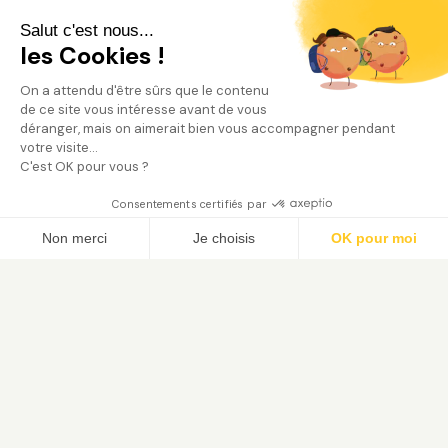
Salut c'est nous...
les Cookies !
On a attendu d'être sûrs que le contenu
de ce site vous intéresse avant de vous
déranger, mais on aimerait bien vous accompagner pendant
votre visite...
C'est OK pour vous ?
Consentements certifiés par
Trouver mon jardinier
Non merci
Je choisis
OK pour moi
Axeptio consent
Plateforme de Gestion du Consentement : Person
Notre plateforme vous permet d'adapter et de gé