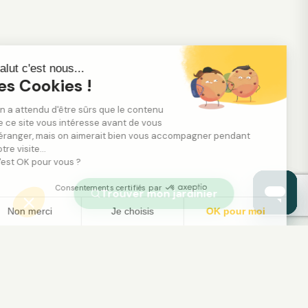
Salut c'est nous...
les Cookies !
On a attendu d'être sûrs que le contenu
de ce site vous intéresse avant de vous
déranger, mais on aimerait bien vous accompagner pendant
votre visite...
C'est OK pour vous ?
Consentements certifiés par
Trouver mon jardinier
Non merci
Je choisis
OK pour moi
Axeptio consent
Plateforme de Gestion du Consentement : Person
Notre plateforme vous permet d'adapter et de gé