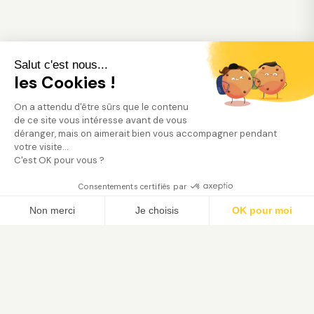
Salut c'est nous...
les Cookies !
On a attendu d'être sûrs que le contenu
de ce site vous intéresse avant de vous
déranger, mais on aimerait bien vous accompagner pendant
votre visite...
C'est OK pour vous ?
Consentements certifiés par
Trouver mon jardinier
Non merci
Je choisis
OK pour moi
Axeptio consent
Plateforme de Gestion du Consentement : Person
Notre plateforme vous permet d'adapter et de gé